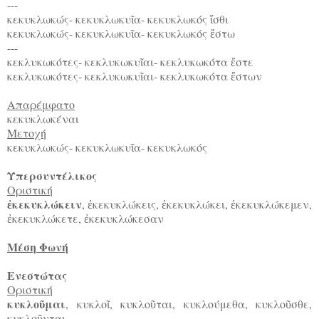
---
κεκυκλωκώς- κεκυκλωκυ
α- κεκυκλωκός
σθι
ῖ
ἴ
κεκυκλωκώς- κεκυκλωκυ
α- κεκυκλωκός
στω
ῖ
ἔ
---
κεκλυκωκότες- κεκλυκωκυ
αι- κεκλυκωκότα
στε
ῖ
ἔ
κεκλυκωκότες- κεκλυκωκυ
αι- κεκλυκωκότα
στων
ῖ
ἔ
Απαρέμφατο
κεκυκλωκέναι
Μετοχή
κεκυκλωκώς- κεκυκλωκυ
α- κεκυκλωκός
ῖ
Υπερσυντέλικος
Οριστική
κεκυκλώκειν
,
κεκυκλώκεις,
κεκυκλώκει,
κεκυκλώκεμεν,
ἐ
ἐ
ἐ
ἐ
κεκυκλώκετε,
κεκυκλώκεσαν
ἐ
ἐ
Μέση Φωνή
Ενεστώτας
Οριστική
κυκλο
μαι
, κυκλο
, κυκλο
ται, κυκλούμεθα, κυκλο
σθε,
ῦ
ῖ
ῦ
ῦ
κυκλο
νται
ῦ