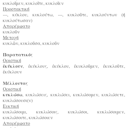
κυκλο
μεν, κυκλο
τε, κυκλο
εν
ῖ
ῖ
ῖ
Προστακτική
---, κύκλου, κυκλούτω, ---, κυκλο
τε, κυκλούντων (ή
ῦ
κυκλούτωσαν)
Απαρέμφατο
κυκλο
ν
ῦ
Μετοχή
κυκλ
ν, κυκλο
σα, κυκλο
ν
ῶ
ῦ
ῦ
Παρατατικός
Οριστική
κύκλουν
,
κύκλους,
κύκλου,
κυκλο
μεν,
κυκλο
τε,
ἐ
ἐ
ἐ
ἐ
ῦ
ἐ
ῦ
κύκλουν
ἐ
Μέλλοντας
Οριστική
κυκλώσω
, κυκλώσεις, κυκλώσει, κυκλώσομεν, κυκλώσετε,
κυκλώσουσι(ν)
Ευκτική
κυκλώσοιμι, κυκλώσοις, κυκλώσοι, κυκλώσοιμεν,
κυκλώσοιτε, κυκλώσοιεν
Απαρέμφατο