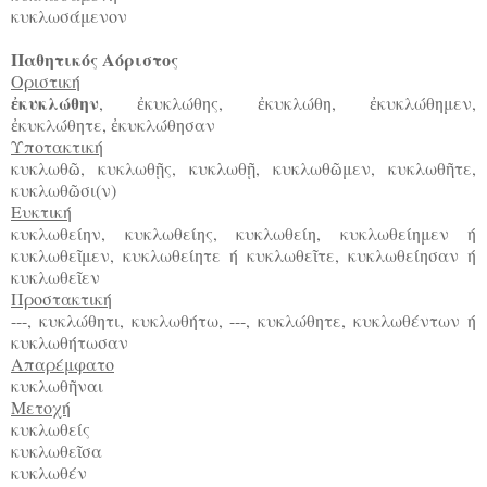
κυκλωσάμενον
Παθητικός Αόριστος
Οριστική
κυκλώθην
,
κυκλώθης,
κυκλώθη,
κυκλώθημεν,
ἐ
ἐ
ἐ
ἐ
κυκλώθητε,
κυκλώθησαν
ἐ
ἐ
Υποτακτική
κυκλωθ
, κυκλωθ
ς, κυκλωθ
, κυκλωθ
μεν, κυκλωθ
τε,
ῶ
ῇ
ῇ
ῶ
ῆ
κυκλωθ
σι(ν)
ῶ
Ευκτική
κυκλωθείην, κυκλωθείης, κυκλωθείη, κυκλωθείημεν ή
κυκλωθε
μεν, κυκλωθείητε ή κυκλωθε
τε, κυκλωθείησαν ή
ῖ
ῖ
κυκλωθε
εν
ῖ
Προστακτική
---, κυκλώθητι, κυκλωθήτω, ---, κυκλώθητε, κυκλωθέντων ή
κυκλωθήτωσαν
Απαρέμφατο
κυκλωθ
ναι
ῆ
Μετοχή
κυκλωθείς
κυκλωθε
σα
ῖ
κυκλωθέν