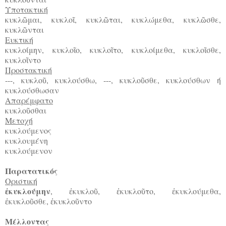
Υποτακτική
κυκλ
μαι, κυκλο
, κυκλ
ται, κυκλώμεθα, κυκλ
σθε,
ῶ
ῖ
ῶ
ῶ
κυκλ
νται
ῶ
Ευκτική
κυκλοίμην, κυκλο
ο, κυκλο
το, κυκλοίμεθα, κυκλο
σθε,
ῖ
ῖ
ῖ
κυκλο
ντο
ῖ
Προστακτική
---, κυκλο
, κυκλούσθω, ---, κυκλο
σθε, κυκλούσθων ή
ῦ
ῦ
κυκλούσθωσαν
Απαρέμφατο
κυκλο
σθαι
ῦ
Μετοχή
κυκλούμενος
κυκλουμένη
κυκλούμενον
Παρατατικός
Οριστική
κυκλούμην
,
κυκλο
,
κυκλο
το,
κυκλούμεθα,
ἐ
ἐ
ῦ
ἐ
ῦ
ἐ
κυκλο
σθε,
κυκλο
ντο
ἐ
ῦ
ἐ
ῦ
Μέλλοντας