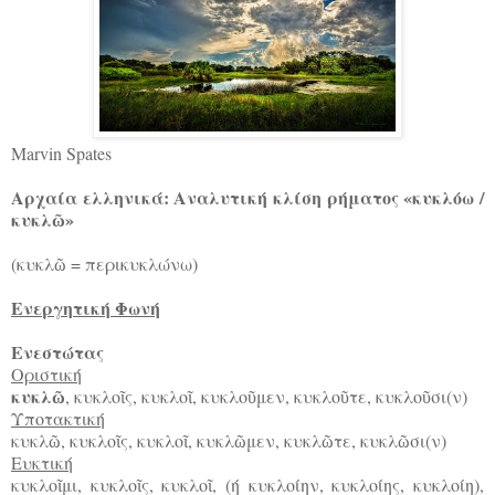
Marvin Spates
Αρχαία ελληνικά: Αναλυτική κλίση ρήματος «κυκλόω /
κυκλ
»
ῶ
(κυκλ
= περικυκλώνω)
ῶ
Ενεργητική Φωνή
Ενεστώτας
Οριστική
κυκλ
, κυκλο
ς, κυκλο
, κυκλο
μεν, κυκλο
τε, κυκλο
σι(ν)
ῶ
ῖ
ῖ
ῦ
ῦ
ῦ
Υποτακτική
κυκλ
, κυκλο
ς, κυκλο
, κυκλ
μεν, κυκλ
τε, κυκλ
σι(ν)
ῶ
ῖ
ῖ
ῶ
ῶ
ῶ
Ευκτική
κυκλο
μι, κυκλο
ς, κυκλο
, (ή κυκλοίην, κυκλοίης, κυκλοίη),
ῖ
ῖ
ῖ