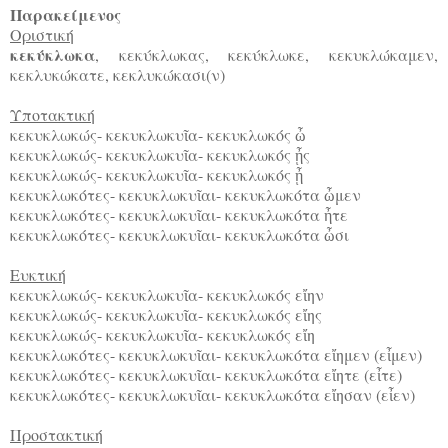
Παρακείμενος
Οριστική
κεκύκλωκα
, κεκύκλωκας, κεκύκλωκε, κεκυκλώκαμεν,
κεκλυκώκατε, κεκλυκώκασι(ν)
Υποτακτική
κεκυκλωκώς- κεκυκλωκυ
α- κεκυκλωκός
ῖ
ὦ
κεκυκλωκώς- κεκυκλωκυ
α- κεκυκλωκός
ς
ῖ
ᾖ
κεκυκλωκώς- κεκυκλωκυ
α- κεκυκλωκός
ῖ
ᾖ
κεκυκλωκότες- κεκυκλωκυ
αι- κεκυκλωκότα
μεν
ῖ
ὦ
κεκυκλωκότες- κεκυκλωκυ
αι- κεκυκλωκότα
τε
ῖ
ἦ
κεκυκλωκότες- κεκυκλωκυ
αι- κεκυκλωκότα
σι
ῖ
ὦ
Ευκτική
κεκυκλωκώς- κεκυκλωκυ
α- κεκυκλωκός ε
ην
ῖ
ἴ
κεκυκλωκώς- κεκυκλωκυ
α- κεκυκλωκός ε
ης
ῖ
ἴ
κεκυκλωκώς- κεκυκλωκυ
α- κεκυκλωκός ε
η
ῖ
ἴ
κεκυκλωκότες- κεκυκλωκυ
αι- κεκυκλωκότα ε
ημεν (ε
μεν)
ῖ
ἴ
ἶ
κεκυκλωκότες- κεκυκλωκυ
αι- κεκυκλωκότα ε
ητε (ε
τε)
ῖ
ἴ
ἶ
κεκυκλωκότες- κεκυκλωκυ
αι- κεκυκλωκότα ε
ησαν (ε
εν)
ῖ
ἴ
ἶ
Προστακτική